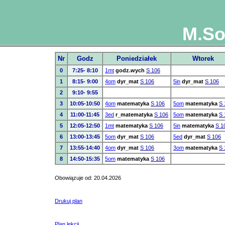
M.So
Nr
Godz
Poniedziałek
Wtorek
0
7:25- 8:10
1mt
godz.wych
S 106
1
8:15- 9:00
4om
dyr_mat
S 106
5in
dyr_mat
S 106
2
9:10- 9:55
3
10:05-10:50
4om
matematyka
S 106
5om
matematyka
S 
4
11:00-11:45
3ed
r_matematyka
S 106
5om
matematyka
S 
5
12:05-12:50
1mt
matematyka
S 106
5in
matematyka
S 1
6
13:00-13:45
5om
dyr_mat
S 106
5ed
dyr_mat
S 106
7
13:55-14:40
4om
dyr_mat
S 106
3om
matematyka
S 
8
14:50-15:35
5om
matematyka
S 106
Obowiązuje od: 20.04.2026
Drukuj plan
Plan lekcji